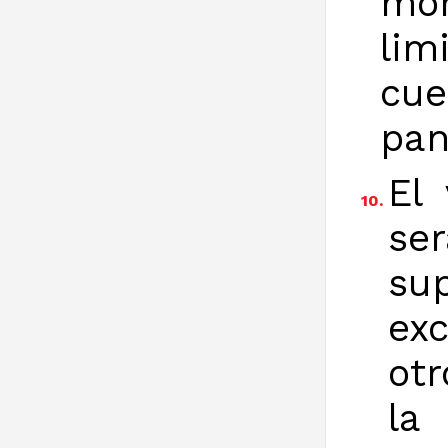
mom
li
cue
pan
El
10.
se
s
ex
otr
la