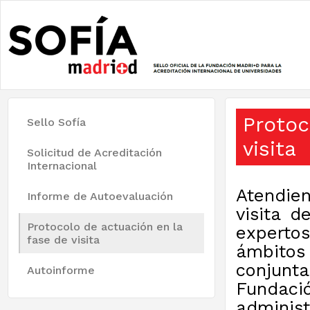
Proto
Sello Sofía
visita
Solicitud de Acreditación
Internacional
Atendie
Informe de Autoevaluación
visita d
Protocolo de actuación en la
experto
fase de visita
ámbito
conjunt
Autoinforme
Fundaci
administ