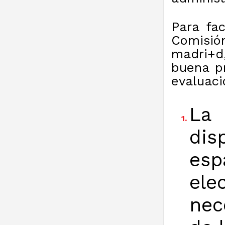
Para fac
Comisi
madri+d,
buena pr
evaluaci
La
1.
di
es
ele
nec