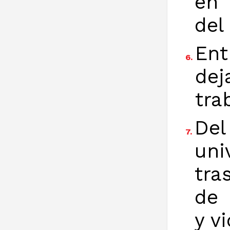
en 
del
En
6.
dej
tra
De
7.
uni
tra
de 
y v