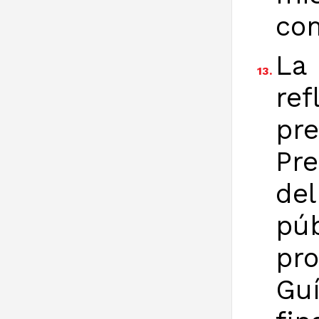
com
La
13.
ref
pre
Pre
del
pú
pr
Guí