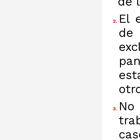
de 
El 
2.
de
exc
pan
est
otr
No 
3.
tra
cas