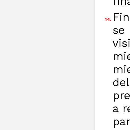
fin
Fin
14.
se
vis
mi
mi
de
pre
a r
pa