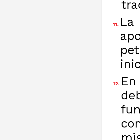
tra
La 
11.
apo
pet
ini
En
12.
de
fu
co
mi