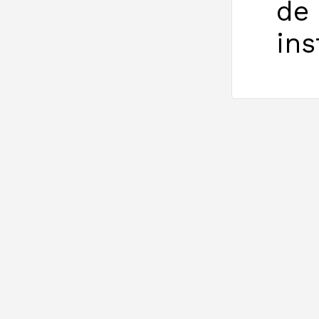
d
ins