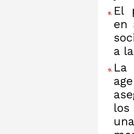
El 
8.
en 
soc
a la
La 
9.
age
ase
los
un