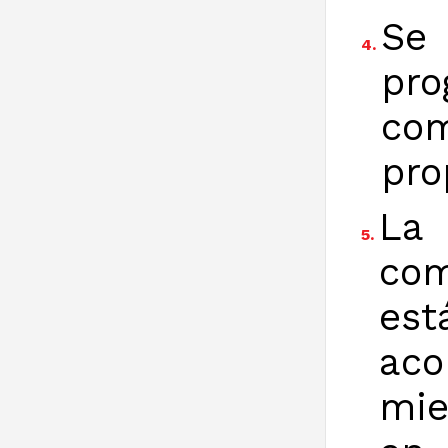
Se
4.
pro
co
pro
La 
5.
com
es
ac
mie